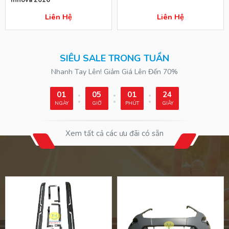
Liên Hệ
Liên Hệ
SIÊU SALE TRONG TUẦN
Nhanh Tay Lên! Giảm Giá Lên Đến 70%
01
05
01
23
NGÀY
GIỜ
PHÚT
GIÂY
Xem tất cả các ưu đãi có sẵn