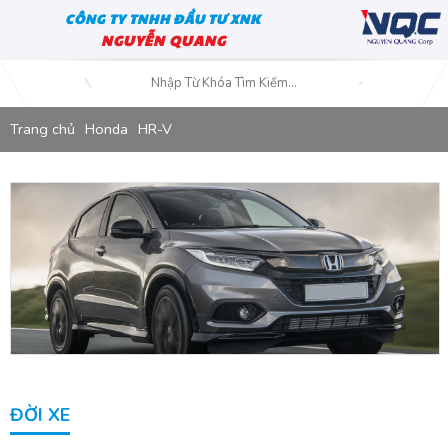
CÔNG TY TNHH ĐẦU TƯ XNK
NGUYỄN QUANG
Trang chủ
Honda
HR-V
ĐỜI XE