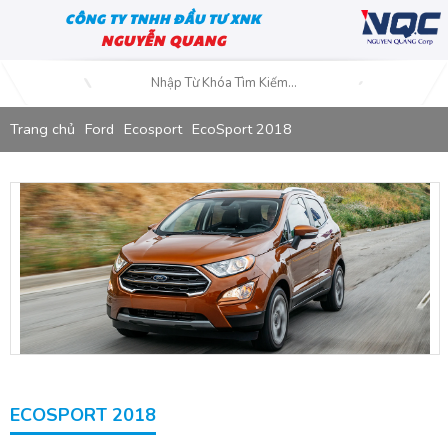
CÔNG TY TNHH ĐẦU TƯ XNK
NGUYỄN QUANG
Trang chủ
Ford
Ecosport
EcoSport 2018
ECOSPORT 2018