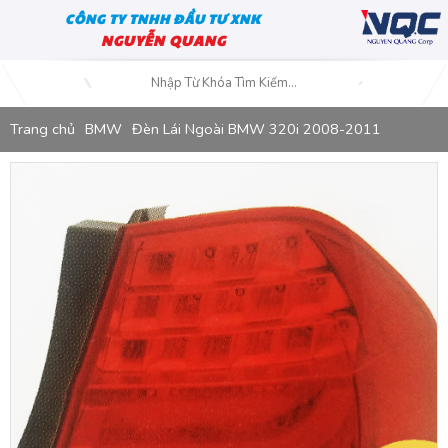
CÔNG TY TNHH ĐẦU TƯ XNK
NGUYỄN QUANG
Trang chủ
BMW
Đèn Lái Ngoài BMW 320i 2008-2011