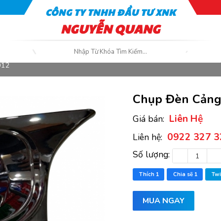
CÔNG TY TNHH ĐẦU TƯ XNK
NGUYỄN QUANG
012
Chụp Đèn Cảng
Liên Hệ
Giá bán:
0922 327 3
Liên hệ:
Số lượng:
Thích
1
Chia sẽ
1
Twi
MUA NGAY