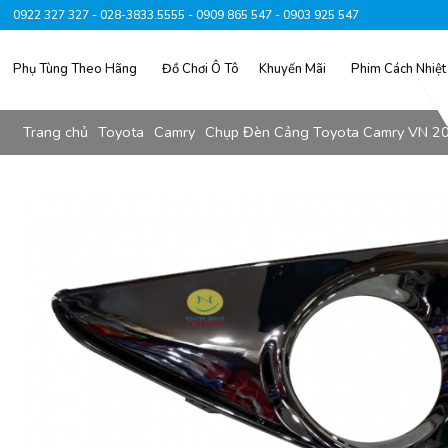
0922 327 327 - 028-3833.5555 - 0909 865 547 - 0903 925 547
Phụ Tùng Theo Hãng
Đồ Chơi Ô Tô
Khuyến Mãi
Phim Cách Nhiệt
Trang chủ
Toyota
Camry
Chụp Đèn Cảng Toyota Camry VN 2