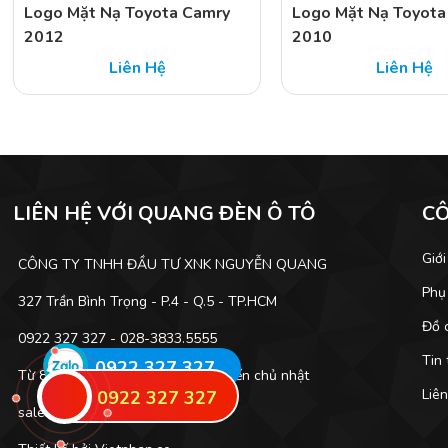
Logo Mặt Nạ Toyota Camry
Logo Mặt Nạ Toyota
2012
2010
Liên Hệ
Liên Hệ
LIÊN HỆ VỚI QUANG ĐÈN Ô TÔ
C
Giới
CÔNG TY TNHH ĐẦU TƯ XNK NGUYỄN QUANG
Phụ
327 Trần Bình Trọng - P.4 - Q.5 - TP.HCM
Đồ c
0922 327 327 - 028-3833.5555
Tin 
0922 327 327
Từ 8h00 - 17h30 các ngày thứ 2 đến chủ nhật
Liên
0922 327 327
sale5@quangdenoto.com