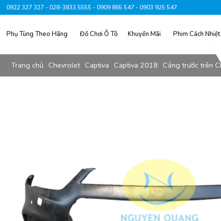
0922 327 327 - 028-3833.5555 - 0909 865 547 - 0903 925 547
Phụ Tùng Theo Hãng
Đồ Chơi Ô Tô
Khuyến Mãi
Phim Cách Nhiệt
Trang chủ
Chevrolet
Captiva
Captiva 2018
Cảng trước trên C