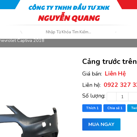
CÔNG TY TNHH ĐẦU TƯ XNK
NGUYỄN QUANG
hevrolet Captiva 2018
Cảng trước trê
Liên Hệ
Giá bán:
0922 327 3
Liên hệ:
Số lượng:
Thích
1
Chia sẽ
1
Twi
MUA NGAY