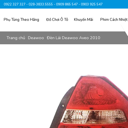
0922 327 327 - 028-3833.5555 - 0909 865 547 - 0903 925 547
Phụ Tùng Theo Hãng
Đồ Chơi Ô Tô
Khuyến Mãi
Phim Cách Nhiệt
Trang chủ
Deawoo
Đèn Lái Deawoo Aveo 2010