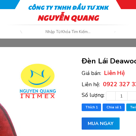
CÔNG TY TNHH ĐẦU TƯ XNK
NGUYỄN QUANG
Đèn Lái Deawo
Liên Hệ
Giá bán:
0922 327 3
Liên hệ:
Số lượng:
Thích
1
Chia sẽ
1
Twi
MUA NGAY