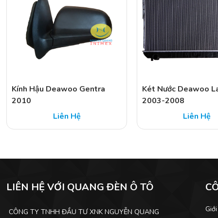
Kính Hậu Deawoo Gentra
Két Nước Deawoo La
2010
2003-2008
Liên Hệ
Liên Hệ
LIÊN HỆ VỚI QUANG ĐÈN Ô TÔ
C
Giới
CÔNG TY TNHH ĐẦU TƯ XNK NGUYỄN QUANG