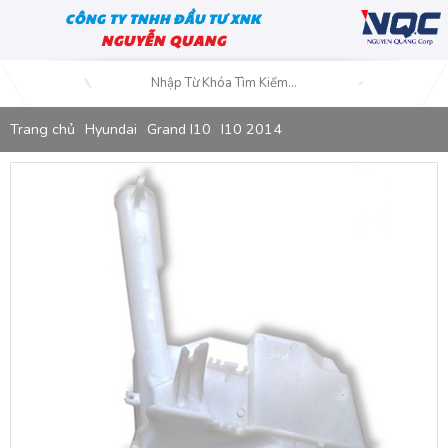
CÔNG TY TNHH ĐẦU TƯ XNK
NGUYỄN QUANG
Trang chủ
Hyundai
Grand I10
I10 2014
Bình Nước Xịt Kính Hyundai I10 Grand 2014