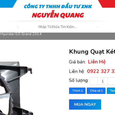
CÔNG TY TNHH ĐẦU TƯ XNK
NGUYỄN QUANG
 Hyundai I10 Grand 2014
Khung Quạt Két
Liên Hệ
Giá bán:
0922 327 3
Liên hệ:
Số lượng:
Thích
1
Chia sẽ
1
Twi
MUA NGAY