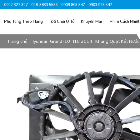
0922 327 327 - 028-3833.5555 - 0909 865 547 - 0903 925 547
Phụ Tùng Theo Hãng
Đồ Chơi Ô Tô
Khuyến Mãi
Phim Cách Nhiệt
Trang chủ
Hyundai
Grand I10
I10 2014
Khung Quạt Két Nước