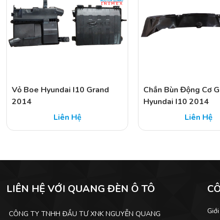
Vỏ Boe Hyundai I10 Grand
Chắn Bùn Động Cơ G
2014
Hyundai I10 2014
Liên Hệ
Liên Hệ
LIÊN HỆ VỚI QUANG ĐÈN Ô TÔ
C
Giới
CÔNG TY TNHH ĐẦU TƯ XNK NGUYỄN QUANG