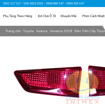
0922 327 327 - 028-3833.5555 - 0909 865 547 - 0903 925 547
Phụ Tùng Theo Hãng
Đồ Chơi Ô Tô
Khuyến Mãi
Phim Cách Nhiệt
Trang chủ
Toyota
Avanza
Anvanza 2018
Đèn Trên Cốp Toyo