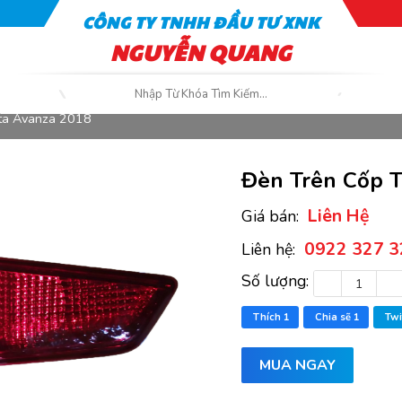
CÔNG TY TNHH ĐẦU TƯ XNK
NGUYỄN QUANG
ta Avanza 2018
Đèn Trên Cốp T
Liên Hệ
Giá bán:
0922 327 3
Liên hệ:
Số lượng:
Thích
1
Chia sẽ
1
Twi
MUA NGAY