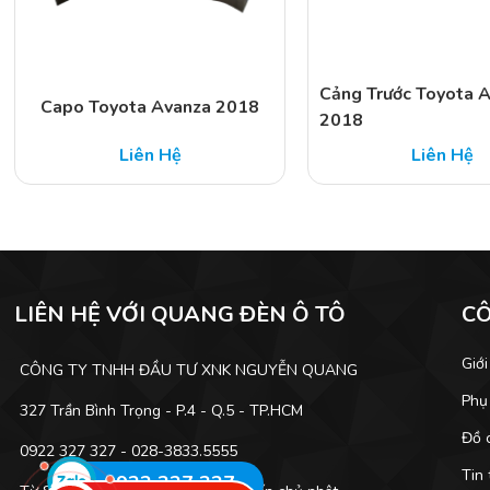
Cảng Trước Toyota 
Capo Toyota Avanza 2018
2018
Liên Hệ
Liên Hệ
LIÊN HỆ VỚI QUANG ĐÈN Ô TÔ
C
Giới
CÔNG TY TNHH ĐẦU TƯ XNK NGUYỄN QUANG
Phụ
327 Trần Bình Trọng - P.4 - Q.5 - TP.HCM
Đồ c
0922 327 327 - 028-3833.5555
Tin 
0922 327 327