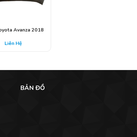
oyota Avanza 2018
Liên Hệ
BẢN ĐỒ
n